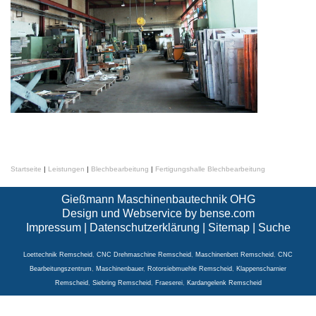
Startseite
|
Leistungen
|
Blechbearbeitung
|
Fertigungshalle Blechbearbeitung
Gießmann Maschinenbautechnik OHG
Design und Webservice by
bense.com
Impressum
|
Datenschutzerklärung
|
Sitemap
|
Suche
Loettechnik Remscheid
,
CNC Drehmaschine Remscheid
,
Maschinenbett Remscheid
,
CNC
Bearbeitungszentrum
,
Maschinenbauer
,
Rotorsiebmuehle Remscheid
,
Klappenscharnier
Remscheid
,
Siebring Remscheid
,
Fraeserei
,
Kardangelenk Remscheid