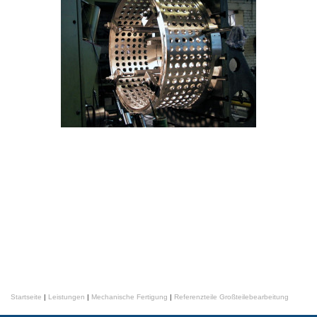
Startseite
|
Leistungen
|
Mechanische Fertigung
|
Referenzteile Großteilebearbeitung